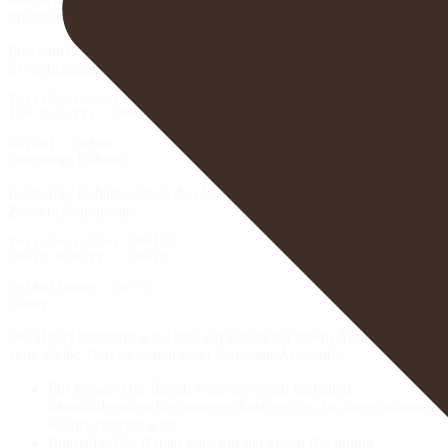
Prozentuale Rabatte
Prozentuale Rabatte ziehen den gewählten Prozentsatz von der
Zwischensumme ab.
Zwischensumme: CHF100

10% Rabatt: -CHF10

---

Festbetrag Rabatte
Festbetrag Rabatte ziehen den festen Betrag von der
Zwischensumme ab.
Zwischensumme: CHF100

CHF25 Rabatt: -CHF25

---

Dauer
Die Dauer bestimmt wie lange ein Rabatt bei einem Abonnement
aktiv bleibt. Derzeit stehen zwei Werte zur Auswahl:
Für immer
: Der Rabatt wird der ersten und allen
darauffolgenden Rechnungen hinzugefügt, bis dieser manuell
wieder entfernt wird.
Einmalig
: Der Rabatt wird nur der ersten Rechnung