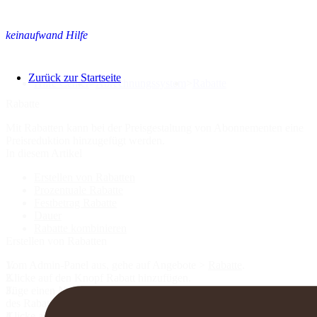
keinaufwand Hilfe
Zurück zur Startseite
Hilfe Center
>
Abrechnungssystem
>
Rabatte
Rabatte
Mit Rabatten kann bei der Preisgestaltung von Abonnementen eine
Preisreduktion hinzugefügt werden.
In diesem Artikel
Erstellen von Rabatten
Prozentuale Rabatte
Festbetrag Rabatte
Dauer
Rabatte kombinieren
Erstellen von Rabatten
Vom Admin-Panel aus, gehe auf
Angebote
>
Rabatte
.
Klicke auf den Knopf
Rabatt hinzufügen
.
Füge einen Namen hinzu und wähle die Art und Höhe sowie Dauer
des Rabattes aus.
Klicke auf
Speichern