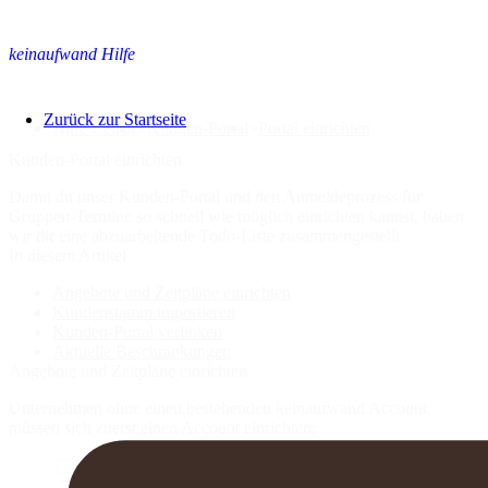
keinaufwand Hilfe
Zurück zur Startseite
Hilfe Center
>
Kunden-Portal
>
Portal einrichten
Kunden-Portal einrichten
Damit du unser Kunden-Portal und den Anmeldeprozess für
Gruppen-Termine so schnell wie möglich einrichten kannst, haben
wir dir eine abzuarbeitende Todo-Liste zusammengestellt.
In diesem Artikel
Angebote und Zeitpläne einrichten
Kundenstamm importieren
Kunden-Portal verlinken
Aktuelle Beschränkungen
Angebote und Zeitpläne einrichten
Unternehmen ohne einen bestehenden keinaufwand Account
müssen sich zuerst einen Account einrichten:
Mit deinem Account anmelden