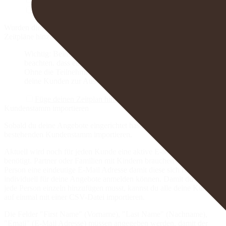
Füge deine Angebote hinzu
Füge deine Standorte hinzu
Wurden die Angebote und Standorte hinzugefügt, gilt es die
Zeitpläne hinzuzufügen.
Wichtig:
Beim Hinzufügen der Zeitpläne unbedingt
beachten, dass eine Teilnehmerlimite, gesetzt wird.
Ohne die Teilnehmerliste wird das Angebot
nicht
für
deine Kunden zur Auswahl stehen.
Füge deinen Zeitplan hinzu
Kundenstamm importieren
Sobald du deine Angebote eingerichtet hast, musst du deinen
bestehenden Kundenstamm importieren.
Aktuell wird noch für jeden Kunde eine aktive E-Mail Adresse
benötigt. Partner oder Familien mit Kindern brauchen deshalb
pro
Person
eine eindeutige E-Mail Adresse damit diese sich für
individuell für deine Angebote anmelden können. Damit du nicht
jede Person einzeln hinzufügen musst, kannst du alle deine Kunden
auf einmal mit einer CSV-Datei importieren.
Die Felder "First Name" (Vorname), "Last Name" (Nachname),
"Email" (E-Mail Adresse) müssen angegeben werden, damit der