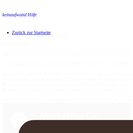
keinaufwand Hilfe
Zurück zur Startseite
Hilfe Center
>
Anmeldungen
Anmeldungen
Anmeldungen sind Termin-Anmeldungen von Kunden und Interessent
Anmeldungen können über unterschiedliche Wege bei dir eintreffen:
Anmeldeformular
. In der Regel verwenden Neukunden und Interessen
Kunden-Portal
. Bereits bestehende Kunden haben die Möglichkeit sic
Verbandsformular
. Das Verbandsformular funktioniert ähnlich wie 
Admin-Panel
. Bei Bedarf können Anmeldungen auch manuell über da
Klicke auf den Bereich
Anmeldungen
im Admin-Panel um die Übersic