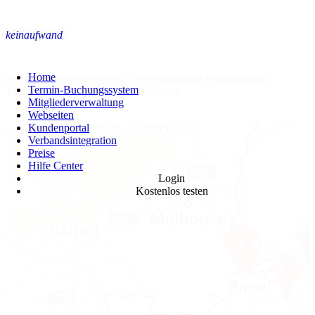
keinaufwand
Home
Neuer Meilenstein erreicht: 1'000 vermittelte Probetrainings
Termin-Buchungssystem
18. Dezember 2017
•
1 Minute lesezeit
Mitgliederverwaltung
Webseiten
Kundenportal
Verbandsintegration
Preise
Hilfe Center
Login
Kostenlos testen