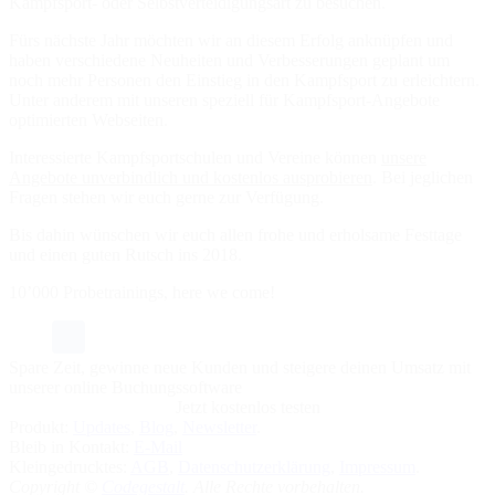
Kampfsport- oder Selbstverteidigungsart zu besuchen.
Fürs nächste Jahr möchten wir an diesem Erfolg anknüpfen und
haben verschiedene Neuheiten und Verbesserungen geplant um
noch mehr Personen den Einstieg in den Kampfsport zu erleichtern.
Unter anderem mit unseren speziell für Kampfsport-Angebote
optimierten Webseiten.
Interessierte Kampfsportschulen und Vereine können
unsere
Angebote unverbindlich und kostenlos ausprobieren
. Bei jeglichen
Fragen stehen wir euch gerne zur Verfügung.
Bis dahin wünschen wir euch allen frohe und erholsame Festtage
und einen guten Rutsch ins 2018.
10’000 Probetrainings, here we come!
Spare Zeit, gewinne neue Kunden und steigere deinen Umsatz mit
unserer online Buchungssoftware
Jetzt kostenlos testen
Produkt:
Updates
,
Blog
,
Newsletter
.
Bleib in Kontakt:
E-Mail
Kleingedrucktes:
AGB
,
Datenschutzerklärung
,
Impressum
.
Copyright ©
Codegestalt
. Alle Rechte vorbehalten.